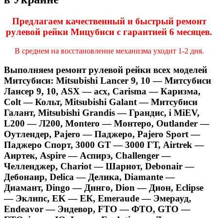
Предлагаем качественный и быстрый ремонт
рулевой рейки Мицубиси с гарантией 6 месяцев.
В среднем на восстановление механизма уходит 1-2 дня.
Выполняем ремонт рулевой рейки всех моделей
Митсубиси:
Mitsubishi Lancer 9, 10 — Митсубиси
Лансер 9, 10, ASX — асх, Carisma — Каризма,
Colt — Кольт, Mitsubishi Galant — Митсубиси
Галант, Mitsubishi Grandis — Грандис, i MiEV,
L200 — Л200, Montero — Монтеро, Outlander —
Оутлендер, Pajero — Паджеро, Pajero Sport —
Паджеро Спорт, 3000 GT — 3000 ГТ, Airtrek —
Аиртек, Aspire — Аспирэ, Challenger —
Челленджер, Chariot — Шариот, Debonair —
Дебонаир, Delica — Делика, Diamante —
Диамант, Dingo — Динго, Dion — Дион, Eclipse
— Эклипс, EK — ЕК, Emeraude — Эмерауд,
Endeavor — Эндевор, FTO — ФТО, GTO —